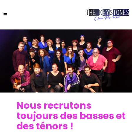
Nous recrutons
toujours des basses et
des ténors !