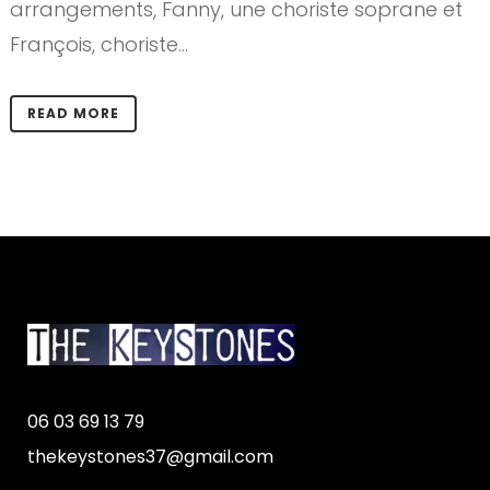
arrangements, Fanny, une choriste soprane et
François, choriste...
READ MORE
06 03 69 13 79
thekeystones37@gmail.com